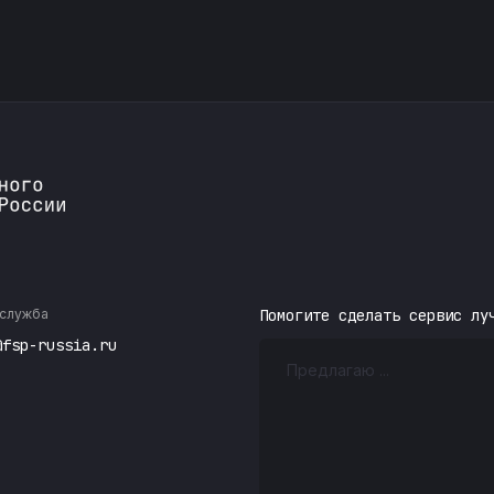
служба
Помогите сделать сервис лу
@fsp-russia.ru