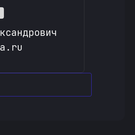
ксандрович
a.ru