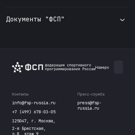
Скачать
Минспорт
России №ФСП
Документы "ФСП"
ВХ 25 322 от
Антидопинговые
18.12.2025 О
правила.
направлении
Важные факты
Международный
и основные
ДОКУМЕНТ
стандарт ВАДА
моменты.
ФСП
по
Скачать
Антидопинговая
тестированию
Наверх
образовательная
и
Скачать
стратегия ФСП
расследованиям
Контакты
Пресс-служба
Приказ
Скачать
Скачать
info@fsp-russia.ru
press@fsp-
Минспорта РФ
russia.ru
+7 (499) 678-03-05
Об
Руководство
125047, г. Москва,
утверждении
РУСАДА по
2-я Брестская,
перечней
терапевтическому
д.8, этаж 9