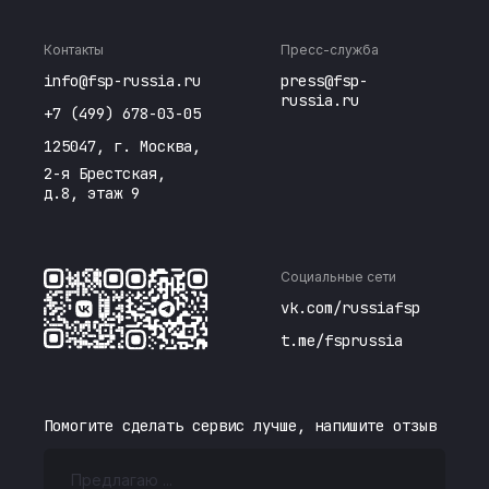
Скачать
инфобез
отмене
ИТОГОВЫЙ
доверенностей
ПРОТОКОЛ
Контакты
Пресс-служба
отборочного
info@fsp-russia.ru
press@fsp-
Скачать
russia.ru
этапа Кубка
+7 (499) 678-03-05
Спортивное
Скачать
России по
программирование
125047, г. Москва,
спортивному
изменение 2
2-я Брестская,
программированию
д.8, этаж 9
Протокол
"робототехника"
отборочного
Скачать
этапа Кубка
Социальные сети
России БАС
Скачать
vk.com/russiafsp
2026 справки
по ГСК
t.me/fsprussia
Спортивное
программирование
Справка о
Скачать
изменение 3
Помогите сделать сервис лучше, напишите отзыв
количестве
субъектов
Скачать
Хакатон