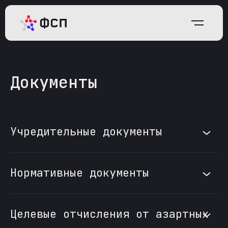
Документы
Учредительные документы
Свидетельство
Нормативные документы
на товарный
знак
ЕВСК ФСП 2024
Целевые отчисления от азартных
Скачать