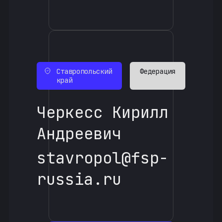
Ставропольский
Федерация
край
Черкесс Кирилл
Андреевич
stavropol@fsp-
russia.ru