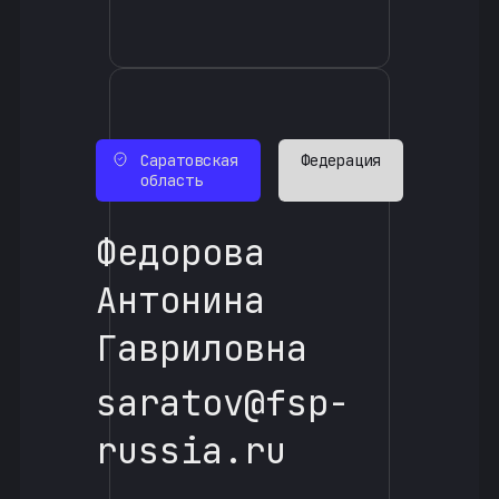
Саратовская
Федерация
область
Федорова
Антонина
Гавриловна
saratov@fsp-
russia.ru