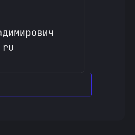
адимирович
.ru