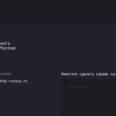
служба
Помогите сделать сервис лу
@fsp-russia.ru