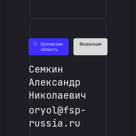
Орловская
Федерация
область
Семкин
Александр
Николаевич
oryol@fsp-
russia.ru