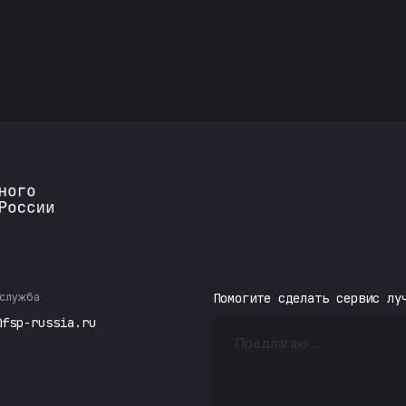
служба
Помогите сделать сервис лу
@fsp-russia.ru