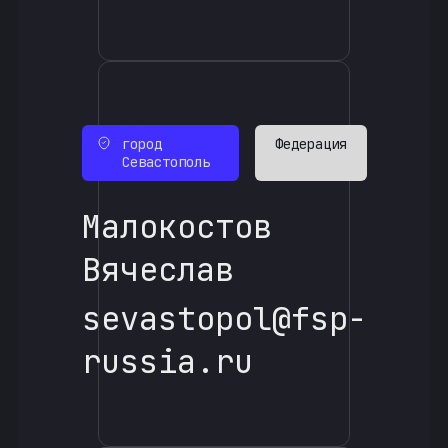
город
Федерация
Севастополь
Малокостов
Вячеслав
sevastopol@fsp-
russia.ru