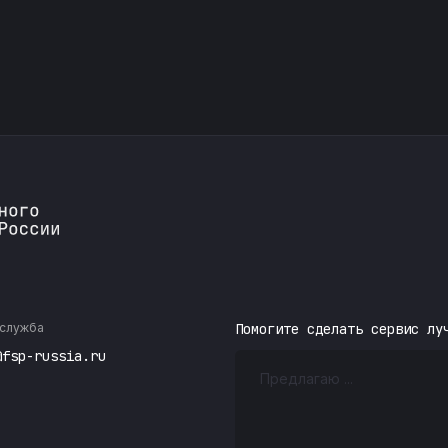
служба
Помогите сделать сервис лу
@fsp-russia.ru