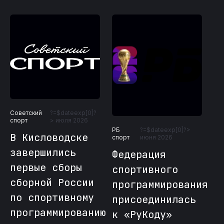
Советский
?=$dateexp[0]?
Со
?
спорт
> июля 2026
сп
РБ
?=$dateexp[0]?>
В Кисловодске
Ф
спорт
июня 2026
завершились
с
Федерация
первые сборы
п
спортивного
сборной России
в
программирования
по спортивному
«
присоединилась
ю
программированию
р
к «РуКоду»