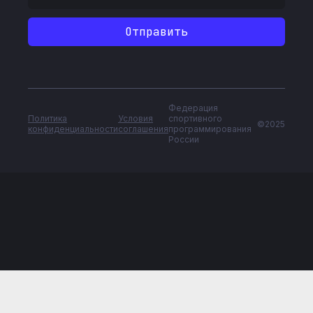
Федерация
Политика
Условия
спортивного
©2025
конфиденциальности
соглашения
программирования
России