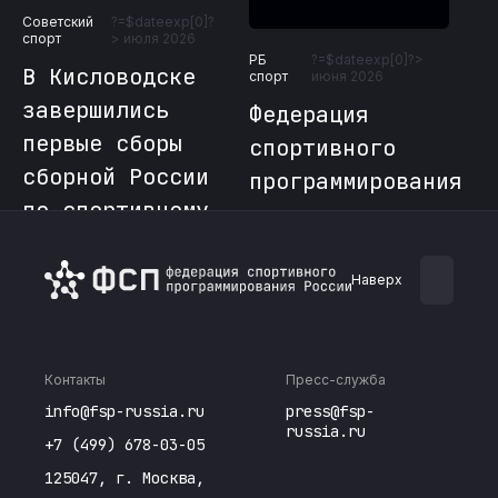
Советский
?=$dateexp[0]?
Со
?
спорт
> июля 2026
сп
РБ
?=$dateexp[0]?>
В Кисловодске
Ф
спорт
июня 2026
завершились
с
Федерация
первые сборы
п
спортивного
сборной России
в
программирования
по спортивному
«
присоединилась
ю
программированию
р
к «РуКоду»
п
Наверх
С
П
Контакты
Пресс-служба
info@fsp-russia.ru
press@fsp-
russia.ru
+7 (499) 678-03-05
125047, г. Москва,