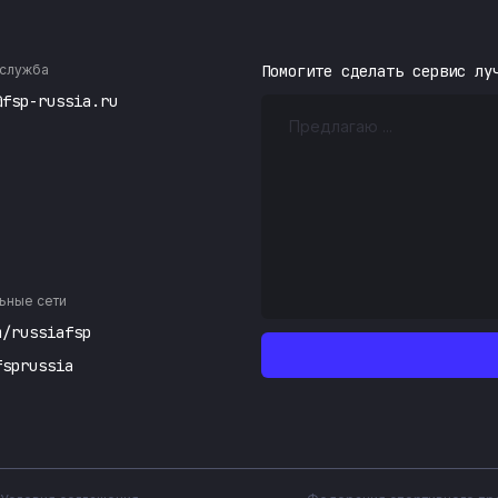
служба
Помогите сделать сервис лу
@fsp-russia.ru
ьные сети
m/russiafsp
fsprussia