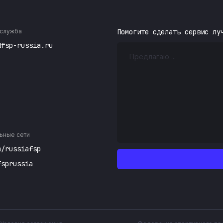
служба
Помогите сделать сервис лу
@fsp-russia.ru
ьные сети
m/russiafsp
fsprussia