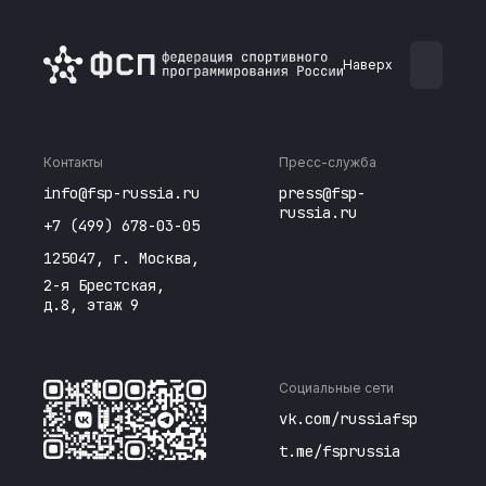
присоединилась
ю
программированию
р
к «РуКоду»
п
Наверх
С
П
Контакты
Пресс-служба
info@fsp-russia.ru
press@fsp-
russia.ru
+7 (499) 678-03-05
125047, г. Москва,
2-я Брестская,
д.8, этаж 9
Социальные сети
vk.com/russiafsp
t.me/fsprussia