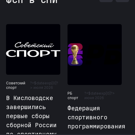
Советский
?=$dateexp[0]?
Со
?
спорт
> июля 2026
сп
РБ
?=$dateexp[0]?>
В Кисловодске
Ф
спорт
июня 2026
завершились
с
Федерация
первые сборы
п
спортивного
сборной России
в
программирования
по спортивному
«